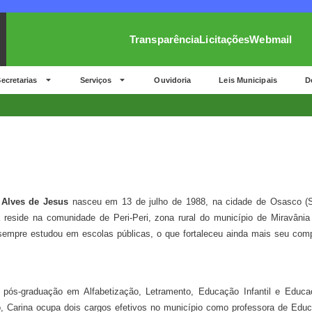
Transparência
Licitações
Webmail
ecretarias
Serviços
Ouvidoria
Leis Municipais
D
 Alves de Jesus
nasceu em 13 de julho de 1988, na cidade de Osasco (
a reside na comunidade de Peri-Peri, zona rural do município de Miravân
, sempre estudou em escolas públicas, o que fortaleceu ainda mais seu co
 pós-graduação em Alfabetização, Letramento, Educação Infantil e Educa
 Carina ocupa dois cargos efetivos no município como professora de Educa