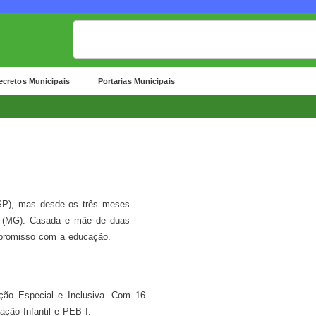
ecretos Municipais
Portarias Municipais
SP), mas desde os três meses
ia (MG). Casada e mãe de duas
mpromisso com a educação.
ção Especial e Inclusiva. Com 16
ção Infantil e PEB I.