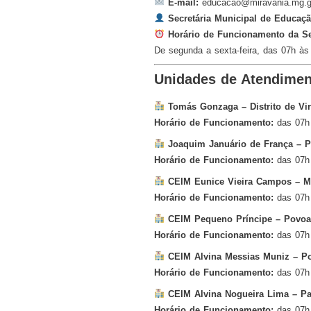
E-mail:
educacao@miravania.mg.g
Secretária Municipal de Educaçã
Horário de Funcionamento da Sec
De segunda a sexta-feira, das 07h à
Unidades de Atendimen
Tomás Gonzaga – Distrito de Vir
Horário de Funcionamento:
das 07h
Joaquim Januário de França – 
Horário de Funcionamento:
das 07h
CEIM Eunice Vieira Campos – M
Horário de Funcionamento:
das 07h
CEIM Pequeno Príncipe – Povoad
Horário de Funcionamento:
das 07h
CEIM Alvina Messias Muniz – Po
Horário de Funcionamento:
das 07h
CEIM Alvina Nogueira Lima – Pan
Horário de Funcionamento:
das 07h