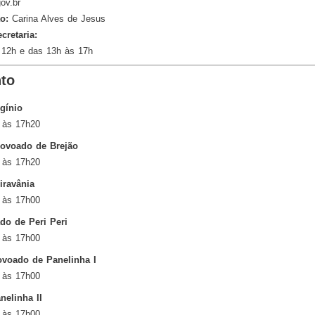
ov.br
o:
Carina Alves de Jesus
retaria:
s 12h e das 13h às 17h
to
gínio
 às 17h20
Povoado de Brejão
 às 17h20
iravânia
 às 17h00
o de Peri Peri
 às 17h00
voado de Panelinha I
 às 17h00
elinha II
 às 17h00