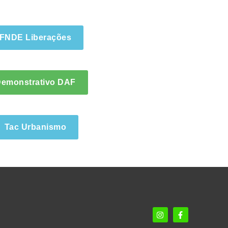
FNDE Liberações
emonstrativo DAF
Tac Urbanismo