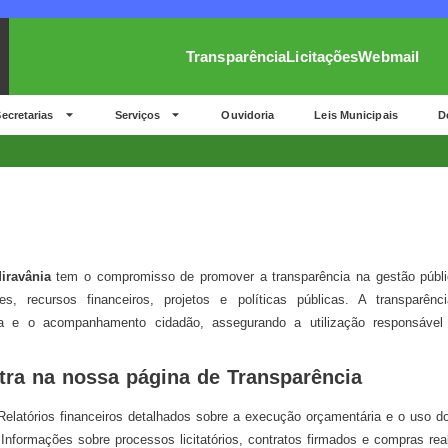
Transparência
Licitações
Webmail
ecretarias
Serviços
Ouvidoria
Leis Municipais
D
iravânia
tem o compromisso de promover a transparência na gestão públi
s, recursos financeiros, projetos e políticas públicas. A transparên
ia e o acompanhamento cidadão, assegurando a utilização responsável 
ra na nossa página de Transparência
elatórios financeiros detalhados sobre a execução orçamentária e o uso do
Informações sobre processos licitatórios, contratos firmados e compras real