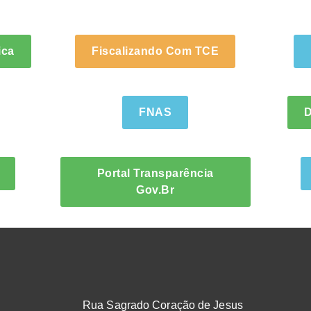
ica
Fiscalizando Com TCE
FNAS
D
Portal Transparência
Gov.br
Rua Sagrado Coração de Jesus